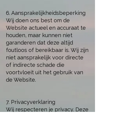
6. Aansprakelijkheidsbeperking
Wij doen ons best om de
Website actueel en accuraat te
houden, maar kunnen niet
garanderen dat deze altijd
foutloos of bereikbaar is. Wij zijn
niet aansprakelijk voor directe
of indirecte schade die
voortvloeit uit het gebruik van
de Website.
7. Privacyverklaring
Wij respecteren je privacy. Deze
Website verzamelt geen
persoonlijke gegevens tenzij je
die vrijwillig verstrekt via het